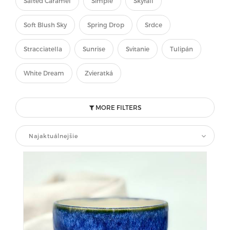
Salted Caramel
Simple
Skyfall
Soft Blush Sky
Spring Drop
Srdce
Stracciatella
Sunrise
Svitanie
Tulipán
White Dream
Zvieratká
MORE FILTERS
Najaktuálnejšie