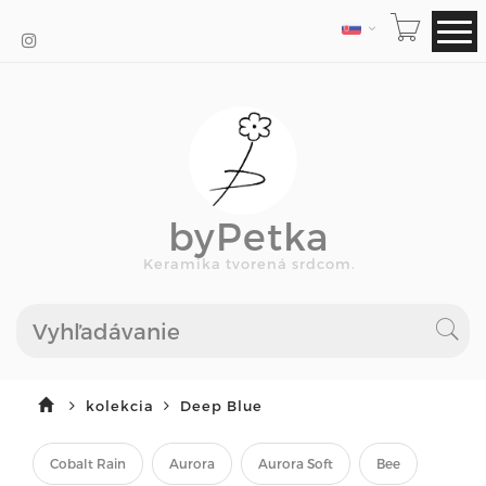
JAZYK
byPetka
Keramika tvorená srdcom.
kolekcia
Deep Blue
Cobalt Rain
Aurora
Aurora Soft
Bee