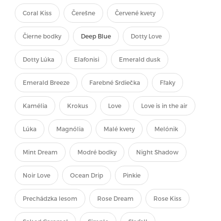
Coral Kiss
Čerešne
Červené kvety
Čierne bodky
Deep Blue
Dotty Love
Dotty Lúka
Elafonisi
Emerald dusk
Emerald Breeze
Farebné Srdiečka
Fľaky
Kamélia
Krokus
Love
Love is in the air
Lúka
Magnólia
Malé kvety
Melónik
Mint Dream
Modré bodky
Night Shadow
Noir Love
Ocean Drip
Pinkie
Prechádzka lesom
Rose Dream
Rose Kiss