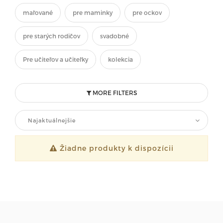
maľované
pre maminky
pre ockov
pre starých rodičov
svadobné
Pre učiteľov a učiteľky
kolekcia
MORE FILTERS
Najaktuálnejšie
Žiadne produkty k dispozícii