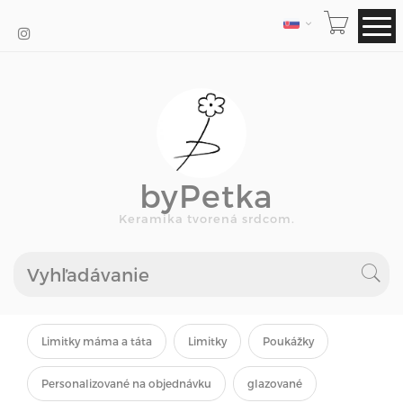
JAZYK
byPetka
Keramika tvorená srdcom.
Limitky máma a táta
Limitky
Poukážky
Personalizované na objednávku
glazované