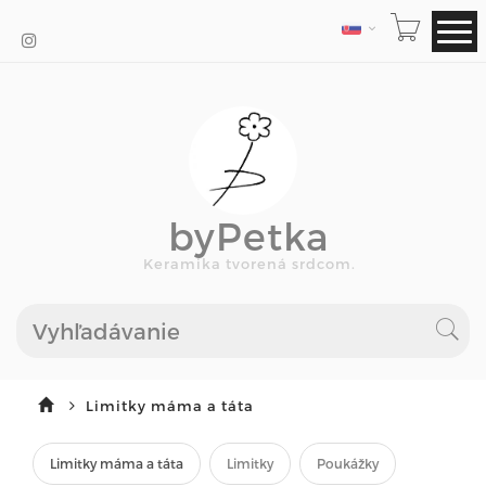
JAZYK
byPetka
Keramika tvorená srdcom.
Limitky máma a táta
Limitky máma a táta
Limitky
Poukážky