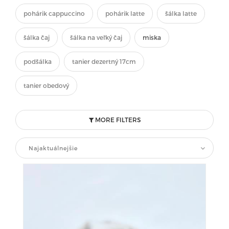
pohárik cappuccino
pohárik latte
šálka latte
šálka čaj
šálka na veľký čaj
miska
podšálka
tanier dezertný 17cm
tanier obedový
MORE FILTERS
Najaktuálnejšie