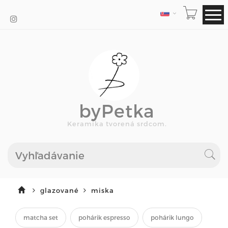
JAZYK
byPetka
Keramika tvorená srdcom.
glazované
miska
matcha set
pohárik espresso
pohárik lungo