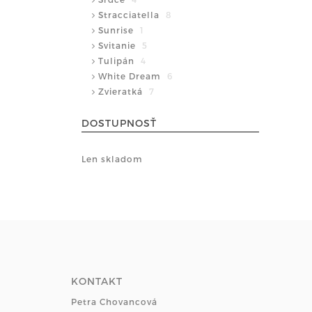
Stracciatella
8
Sunrise
1
Svitanie
5
Tulipán
4
White Dream
6
Zvieratká
7
DOSTUPNOSŤ
Len skladom
KONTAKT
Petra Chovancová