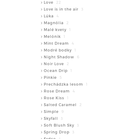
Love
22
Love is in the air
3
Lúka
4
Magnólia
2
Malé kvety
1
Melónik
1
Mint Dream
4
Modré bodky
1
Night Shadow
6
Noir Love
2
Ocean Drip
1
Pinkie
5
Prechádzka lesom
1
Rose Dream
4
Rose Kiss
1
Salted Caramel
2
Simple
9
Skyfall
3
Soft Blush Sky
3
Spring Drop
3
Srdce
4