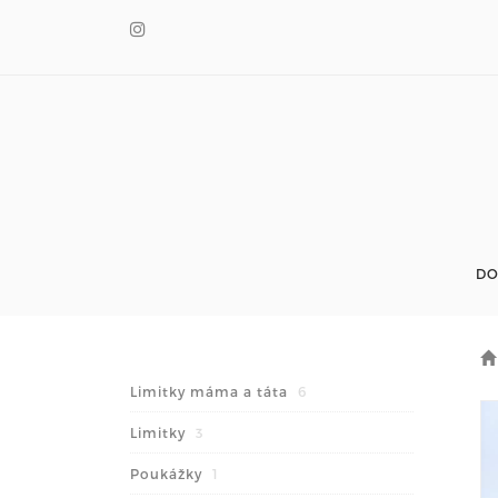
D
Limitky máma a táta
6
Limitky
3
Poukážky
1