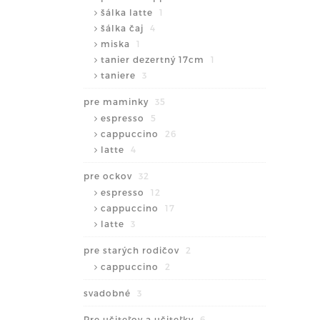
šálka latte
1
šálka čaj
4
miska
1
tanier dezertný 17cm
1
taniere
3
pre maminky
35
espresso
5
cappuccino
26
latte
4
pre ockov
32
espresso
12
cappuccino
17
latte
3
pre starých rodičov
2
cappuccino
2
svadobné
3
Pre učiteľov a učiteľky
6