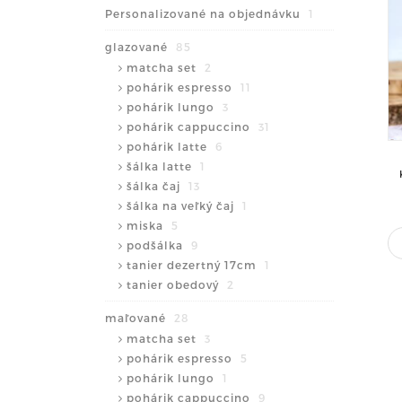
Personalizované na objednávku
1
glazované
85
matcha set
2
pohárik espresso
11
pohárik lungo
3
pohárik cappuccino
31
pohárik latte
6
šálka latte
1
šálka čaj
13
šálka na veľký čaj
1
miska
5
podšálka
9
tanier dezertný 17cm
1
tanier obedový
2
maľované
28
matcha set
3
pohárik espresso
5
pohárik lungo
1
pohárik cappuccino
9