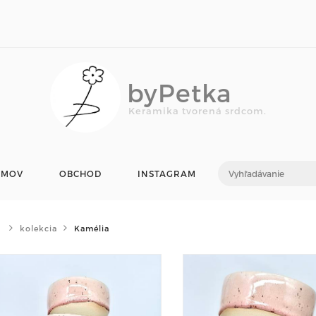
byPetka
Keramika tvorená srdcom.
OMOV
OBCHOD
INSTAGRAM
kolekcia
Kamélia