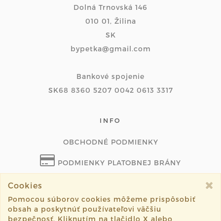
Dolná Trnovská 146
010 01, Žilina
SK
bypetka@gmail.com
Bankové spojenie
SK68 8360 5207 0042 0613 3317
INFO
OBCHODNÉ PODMIENKY
PODMIENKY PLATOBNEJ BRÁNY
ODSTÚPIŤ OD ZMLUVY ONLINE
Cookies
Pomocou súborov cookies môžeme prispôsobiť
obsah a poskytnúť používateľovi väčšiu
bezpečnosť. Kliknutím na tlačidlo X alebo