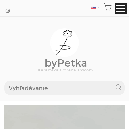
JAZYK
byPetka
Keramika tvorená srdcom.