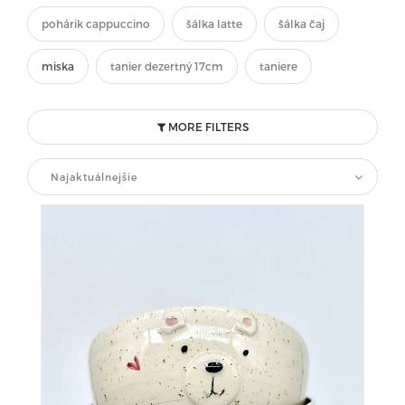
pohárik cappuccino
šálka latte
šálka čaj
miska
tanier dezertný 17cm
taniere
MORE FILTERS
Najaktuálnejšie