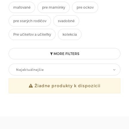
maľované
pre maminky
pre ockov
pre starých rodičov
svadobné
Pre učiteľov a učiteľky
kolekcia
MORE FILTERS
Najaktuálnejšie
Žiadne produkty k dispozícii