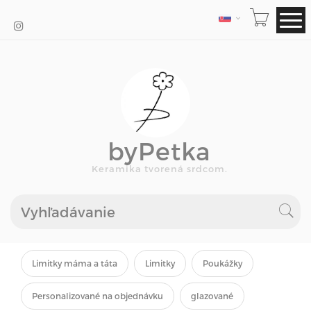
JAZYK
byPetka
Keramika tvorená srdcom.
Limitky máma a táta
Limitky
Poukážky
Personalizované na objednávku
glazované