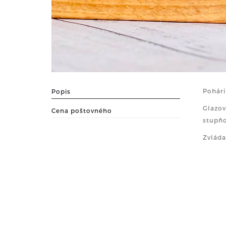
Pohári
Popis
Glazov
Cena poštovného
stupňo
Zvláda