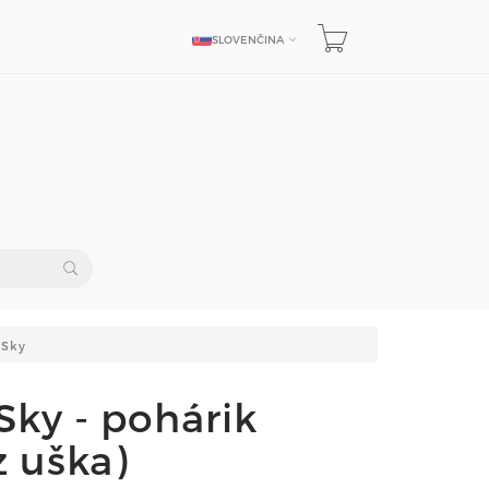
SLOVENČINA
JAZYK
 Sky
Sky - pohárik
z uška)