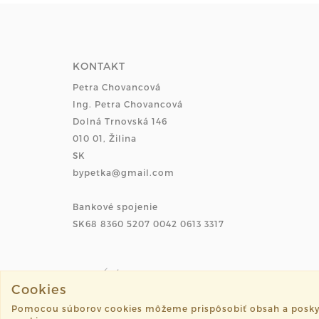
KONTAKT
Petra Chovancová
Ing. Petra Chovancová
Dolná Trnovská 146
010 01, Žilina
SK
bypetka@gmail.com
Bankové spojenie
SK68 8360 5207 0042 0613 3317
Cookies
Pomocou súborov cookies môžeme prispôsobiť obsah a poskytnú
©2026 petka.sk všetky práva vyhradené.