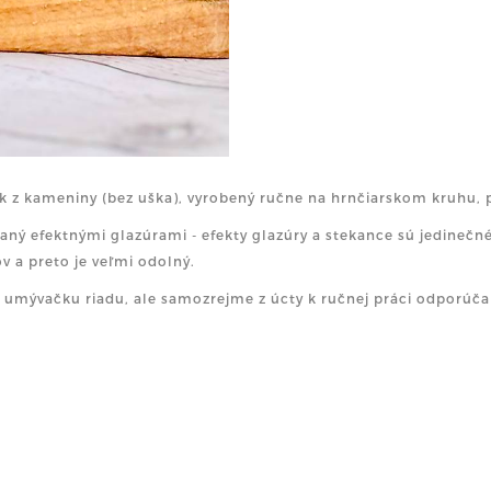
k z kameniny (bez uška), vyrobený ručne na hrnčiarskom kruhu, pr
aný efektnými glazúrami - efekty glazúry a stekance sú jedinečné,
v a preto je veľmi odolný.
 umývačku riadu, ale samozrejme z úcty k ručnej práci odporúč