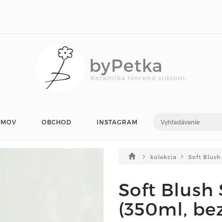
byPetka
Keramika tvorená srdcom.
OMOV
OBCHOD
INSTAGRAM
kolekcia
Soft Blush
Soft Blush 
(350ml, be