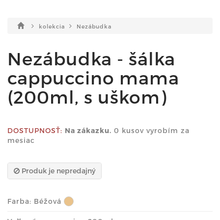
kolekcia
Nezábudka
Nezábudka - šálka
cappuccino mama
(200ml, s uškom)
DOSTUPNOSŤ:
Na zákazku.
0 kusov vyrobím za
mesiac
Produk je nepredajný
Farba:
Béžová