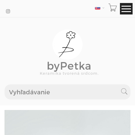
JAZYK
byPetka
Keramika tvorená srdcom.