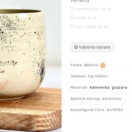
Varianty
CAPPUCCINO
20,-€
LATTE
22,-€
ČAJ 400ML
26,-€
Vyberte variant
Farba:
Béžová
Veľkosť: čaj 400ml
Materiál:
kamenina
,
glazúra
Spôsob výroby: keramika
Katalógové číslo: 8479182