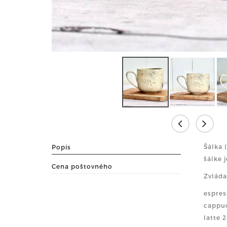
Šálka 
Popis
šálke 
Cena poštovného
Zvláda
espres
cappuc
latte 