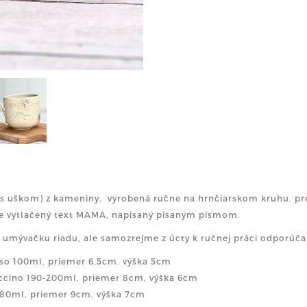
(s uškom) z kameniny, vyrobená ručne na hrnčiarskom kruhu, pret
je vytlačený text MAMA, napísaný písaným písmom.
 umývačku riadu, ale samozrejme z úcty k ručnej práci odporúč
so 100ml, priemer 6,5cm, výška 5cm
cino 190-200ml, priemer 8cm, výška 6cm
280ml, priemer 9cm, výška 7cm