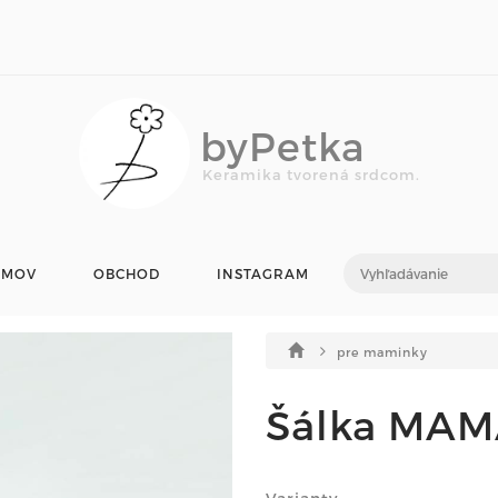
byPetka
Keramika tvorená srdcom.
OMOV
OBCHOD
INSTAGRAM
pre maminky
Šálka MAM