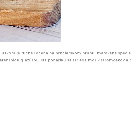
s uškom je ručne točená na hrnčiarskom hruhu, maľovaná špeciá
arentniou glazúrou. Na poháriku sa strieda motív stromčekov a