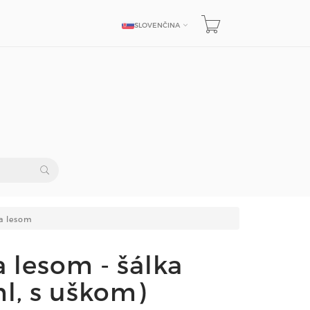
SLOVENČINA
JAZYK
a lesom
 lesom - šálka
ml, s uškom)