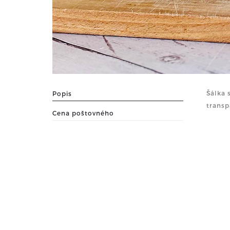
Šálka 
Popis
transp
Cena poštovného