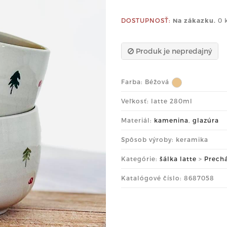
DOSTUPNOSŤ:
Na zákazku.
0 
Produk je nepredajný
Farba:
Béžová
Veľkosť: latte 280ml
Materiál:
kamenina
,
glazúra
Spôsob výroby: keramika
Kategórie:
šálka latte
>
Prech
Katalógové číslo: 8687058