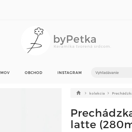
byPetka
Keramika tvorená srdcom.
OMOV
OBCHOD
INSTAGRAM
kolekcia
Prechádzk
Prechádzka
latte (280