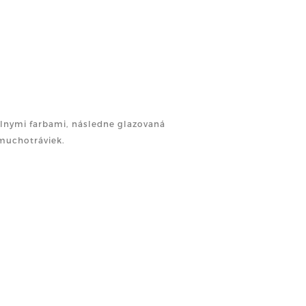
lnymi farbami, následne glazovaná
 muchotráviek.