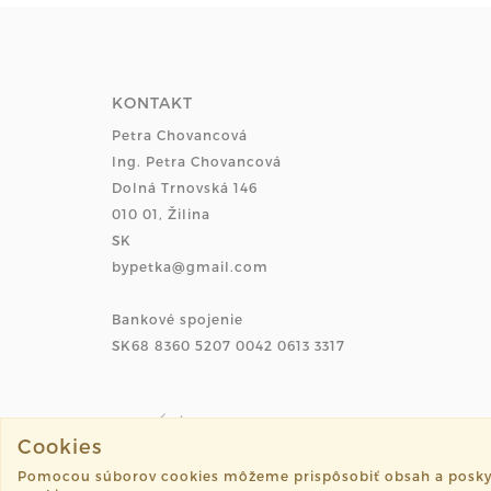
KONTAKT
Petra Chovancová
Ing. Petra Chovancová
Dolná Trnovská 146
010 01, Žilina
SK
bypetka@gmail.com
Bankové spojenie
SK68 8360 5207 0042 0613 3317
Cookies
Pomocou súborov cookies môžeme prispôsobiť obsah a poskytnú
©2026 petka.sk všetky práva vyhradené.