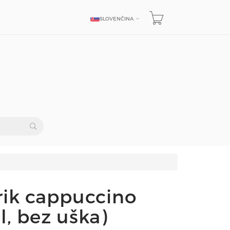
SLOVENČINA
JAZYK
rik cappuccino
, bez uška)