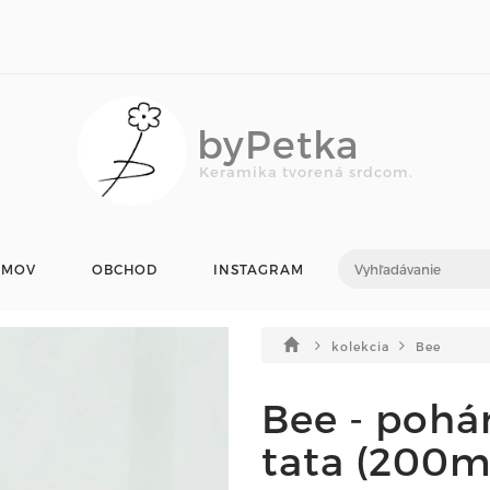
byPetka
Keramika tvorená srdcom.
OMOV
OBCHOD
INSTAGRAM
kolekcia
Bee
Bee - pohá
tata (200ml