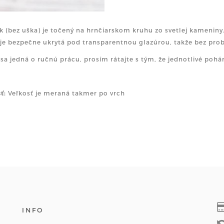
k (bez uška) je točený na hrnčiarskom kruhu zo svetlej kameniny.
je bezpečne ukrytá pod transparentnou glazúrou, takže bez pr
sa jedná o ručnú prácu, prosím rátajte s tým, že jednotlivé pohá
sť:
Veľkosť je meraná takmer po vrch
INFO