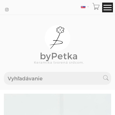
JAZYK
byPetka
Keramika tvorená srdcom.