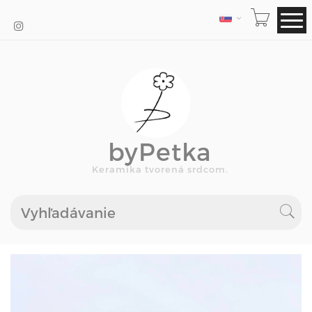
JAZYK
byPetka
Keramika tvorená srdcom.