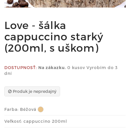
Love - šálka
cappuccino starký
(200ml, s uškom)
DOSTUPNOSŤ:
Na zákazku.
0 kusov Vyrobím do 3
dní
Produk je nepredajný
Farba:
Béžová
Veľkosť: cappuccino 200ml