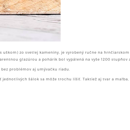
(s uškom) zo svetlej kameniny, je vyrobený ručne na hrnčiarsko
arentnou glazúrou a pohárik bol vypálená na vyše 1200 stupňov a
 bez problémov aj umývačku riadu.
ť jednotlivých šálok sa môže trochu líšiť. Taktiež aj tvar a maľba