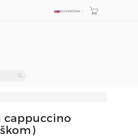
SLOVENČINA
JAZYK
ka cappuccino
uškom)