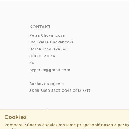
KONTAKT
Petra Chovancová
Ing. Petra Chovancová
Dolná Trnovská 146
010 01, Žilina
SK
bypetka@gmail.com
Bankové spojenie
SK68 8360 5207 0042 0613 3317
Cookies
Pomocou súborov cookies môžeme prispôsobiť obsah a poskytnú
©2026 petka.sk všetky práva vyhradené.