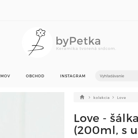
byPetka
Keramika tvorená srdcom.
OMOV
OBCHOD
INSTAGRAM
kolekcia
Love
Love - šál
(200ml, s 