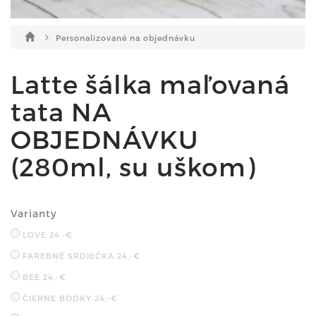
Personalizované na objednávku
Latte šálka maľovaná
tata NA
OBJEDNÁVKU
(280ml, su uškom)
Varianty
LOVE
24,-€
FAREBNÉ SRDIEČKA
24,-€
BEE
24,-€
ČIERNE BODKY
24,-€