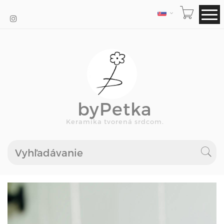
JAZYK
byPetka
Keramika tvorená srdcom.