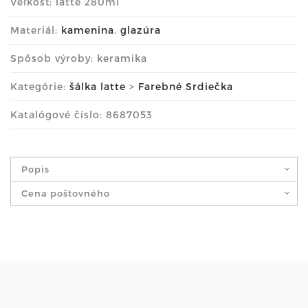
Veľkosť: latte 280ml
Materiál:
kamenina
,
glazúra
Spôsob výroby: keramika
Kategórie:
šálka latte
>
Farebné Srdiečka
Katalógové číslo: 8687053
Popis
Cena poštovného