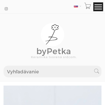
JAZYK
byPetka
Keramika tvorená srdcom.