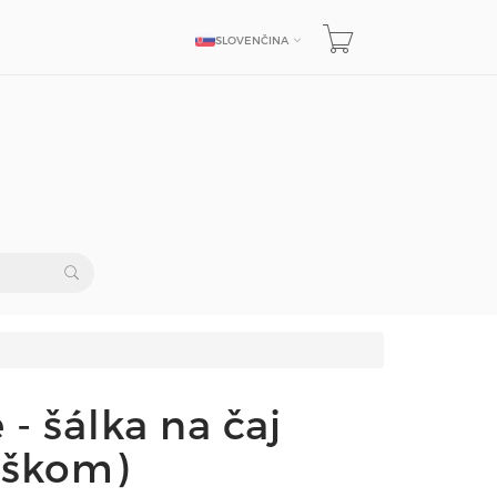
SLOVENČINA
JAZYK
- šálka na čaj
uškom)