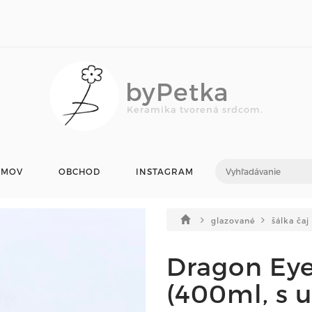
byPetka
Keramika tvorená srdcom.
OMOV
OBCHOD
INSTAGRAM
glazované
šálka čaj
Dragon Eye 
(400ml, s 