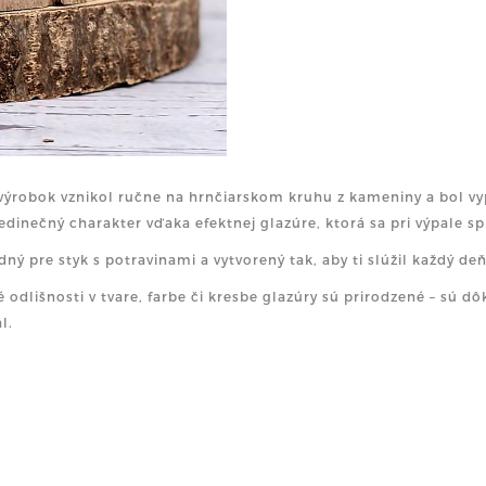
výrobok vznikol ručne na hrnčiarskom kruhu z kameniny a bol vyp
jedinečný charakter vďaka efektnej glazúre, ktorá sa pri výpale sp
dný pre styk s potravinami a vytvorený tak, aby ti slúžil každý deň
 odlišnosti v tvare, farbe či kresbe glazúry sú prirodzené – sú 
l.