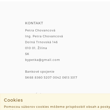
KONTAKT
Petra Chovancová
Ing. Petra Chovancová
Dolná Trnovská 146
010 01, Žilina
SK
bypetka@gmail.com
Bankové spojenie
SK68 8360 5207 0042 0613 3317
Cookies
Pomocou súborov cookies môžeme prispôsobiť obsah a poskytnú
©2026 petka.sk všetky práva vyhradené.