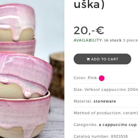
uška)
20,-€
AVAILABILITY:
In stock
3 piece
ADD TO CART
Color:
Pink
Size: Veľkosť cappuccino 200
Material:
stoneware
Method of production: ceram
Categories:
a cappuccino cup
Catalog number: 8923538