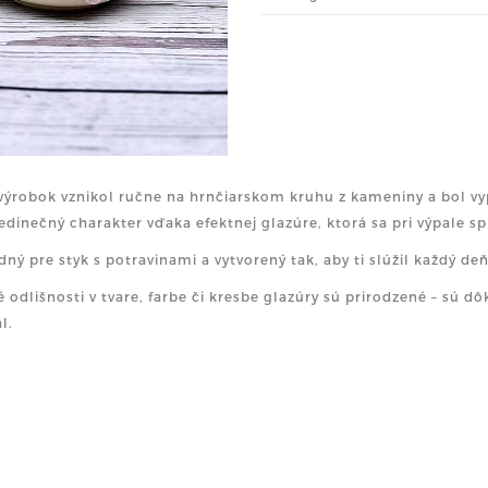
výrobok vznikol ručne na hrnčiarskom kruhu z kameniny a bol vyp
jedinečný charakter vďaka efektnej glazúre, ktorá sa pri výpale sp
dný pre styk s potravinami a vytvorený tak, aby ti slúžil každý deň
 odlišnosti v tvare, farbe či kresbe glazúry sú prirodzené – sú 
l.