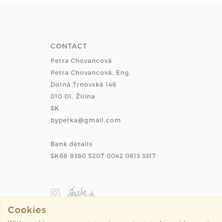
CONTACT
Petra Chovancová
Petra Chovancová, Eng.
Dolná Trnovská 146
010 01, Žilina
SK
bypetka@gmail.com
Bank details
SK68 8360 5207 0042 0613 3317
Cookies
©%year% %domain% All rights reserved.