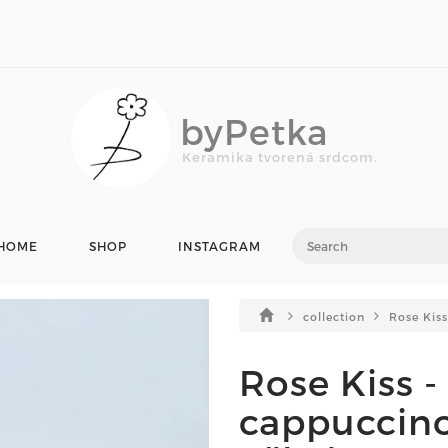
byPetka
Keramika tvorená srdcom.
HOME
SHOP
INSTAGRAM
collection
Rose Kiss
Rose Kiss -
cappuccino