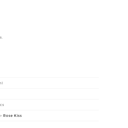
s.
ml
ics
>
Rose Kiss