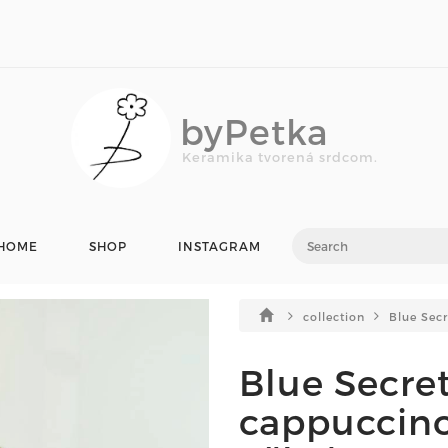
byPetka
Keramika tvorená srdcom.
HOME
SHOP
INSTAGRAM
collection
Blue Secr
Blue Secret
cappuccino