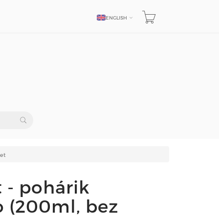
ENGLISH
LANGUAGE
et
 - pohárik
 (200ml, bez