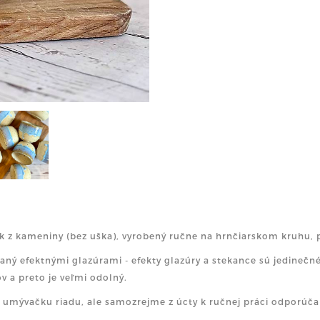
k z kameniny (bez uška), vyrobený ručne na hrnčiarskom kruhu, pr
aný efektnými glazúrami - efekty glazúry a stekance sú jedinečné,
v a preto je veľmi odolný.
 umývačku riadu, ale samozrejme z úcty k ručnej práci odporúč