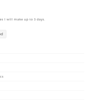
es I will make up to 3 days.
ed
ics