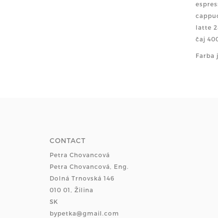
espres
cappuc
latte 
čaj 40
Farba 
CONTACT
Petra Chovancová
Petra Chovancová, Eng.
Dolná Trnovská 146
010 01, Žilina
SK
bypetka@gmail.com